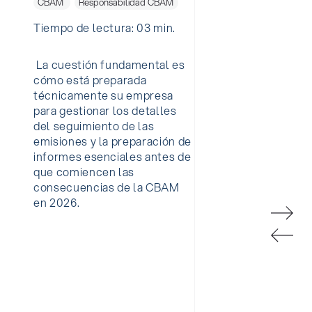
CBAM
Responsabilidad CBAM
Tiempo de lectura: 03 min.
La cuestión fundamental es
cómo está preparada
técnicamente su empresa
para gestionar los detalles
del seguimiento de las
emisiones y la preparación de
informes esenciales antes de
Preparación para la verificación CBAM:
que comiencen las
Garantizar la notificación exacta de las
consecuencias de la CBAM
emisiones
en 2026.
Análisis predictivo y modelización de
escenarios: Utilización de la IA para
prever los pasivos de CBAM y
optimizar las adquisiciones