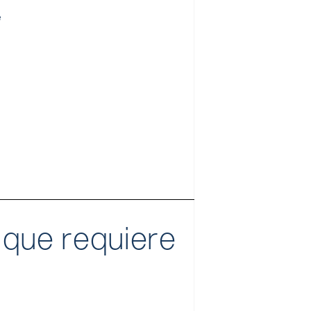
e
s
 que requiere