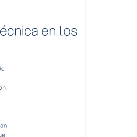
técnica en los
de
ión
ean
ue